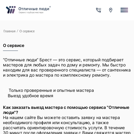
Ваша заявка
За каждый оформленный заказ вы получаете Cash-back на
свой счет
Итого:
0.00
руб.
Указанная сумма не является публичной офертой и может
Главная
/
О сервисе
меняться в зависимости от сложности работы
Контактная информация
Имя*
О сервисе
“Отличные люди” Брест — это сервис, который подбирает
Город*
мастеров для любых задач по дому и ремонту. Мы быстро
находим для вас проверенного специалиста — от сантехника
и электрика до мастера по комплексному ремонту.
Адрес*
Только проверенные и опытные мастера
🙎‍♂️
Выезд удобное время
🕐
Как заказать выезд мастера с помощью сервиса "Отличные
Телефон*
люди"?
На нашем сайте Вы можете оставить заявку на мастера
необходимого профиля или консультацию, а также
рассчитать ориентировочную стоимость услуги. В течение
Опишите задачу
30 минут после оформления заявки с Вами свяжется мастер