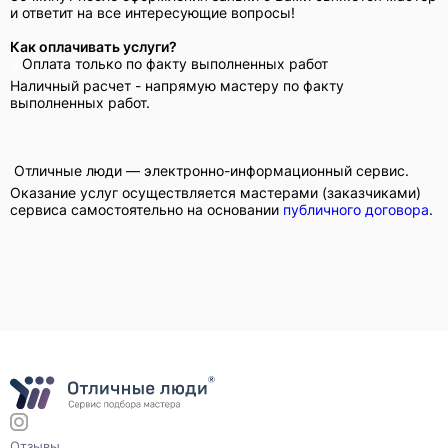
и ответит на все интересующие вопросы!
Как оплачивать услуги?
Оплата только по факту выполненных работ
💰
Наличный расчет - напрямую мастеру по факту
Прикрепить фото (до 5 шт.)
(Подсказка: фото помогут мастеру
выполненных работ.
точнее оценить задачу)
Отличные люди — электронно-информационный сервис.
❗️
Оказание услуг осуществляется мастерами (заказчиками)
Добавить фото
сервиса самостоятельно на основании
публичного договора
.
Заказать
Я согласен с условиями
обработки данных
Отзывы