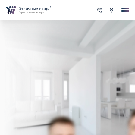
Ваша заявка
За каждый оформленный заказ вы получаете Cash-back на сво
счет
Итого:
0.00
руб.
Указанная сумма не является публичной офертой и может
меняться в зависимости от сложности работы
Контактная информация
Имя*
Город*
Адрес*
Телефон*
Опишите задачу