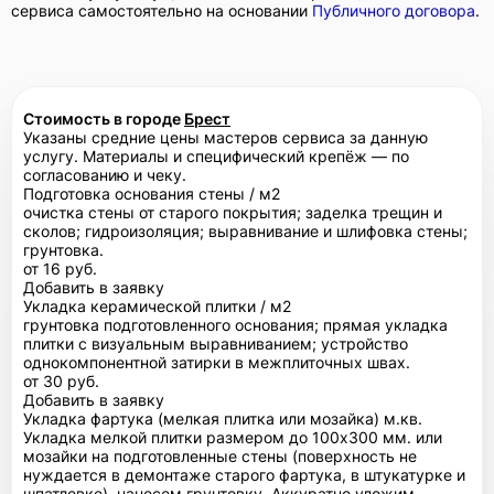
сервиса самостоятельно на основании
Публичного договора
.
Стоимость в городе
Брест
Указаны средние цены мастеров сервиса за данную
услугу. Материалы и специфический крепёж — по
согласованию и чеку.
Подготовка основания стены / м2
очистка стены от старого покрытия; заделка трещин и
сколов; гидроизоляция; выравнивание и шлифовка стены;
грунтовка.
от 16 руб.
Добавить в заявку
Укладка керамической плитки / м2
грунтовка подготовленного основания; прямая укладка
плитки с визуальным выравниванием; устройство
однокомпонентной затирки в межплиточных швах.
от 30 руб.
Добавить в заявку
Укладка фартука (мелкая плитка или мозайка) м.кв.
Укладка мелкой плитки размером до 100х300 мм. или
мозайки на подготовленные стены (поверхность не
нуждается в демонтаже старого фартука, в штукатурке и
шпатлевке), нанесем грунтовку. Аккуратно уложим