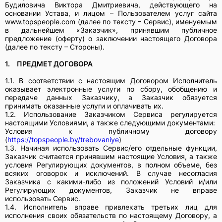
Будиловича Виктора Дмитриевича, действующего на
основании Устава, и лицом – Пользователем услуг сайта
www.topspeople.com (далее по тексту – Сервис), именуемым
в дальнейшем «Заказчик», принявшим публичное
предложение (оферту) о заключении настоящего Договора
(далее по тексту – Стороны).
Прикрепить фото (до 5 шт.)
(Подсказка: фото помогут мастеру
точнее оценить задачу)
1.
ПРЕДМЕТ ДОГОВОРА
1.1. В соответствии с настоящим Договором Исполнитель
оказывает электронные услуги по сбору, обобщению и
Добавить фото
передаче данных Заказчику, а Заказчик обязуется
Заказать
принимать оказанные услуги и оплачивать их.
1.2. Использование Заказчиком Сервиса регулируется
настоящими Условиями, а также следующими документами:
Я согласен с условиями
обработки данных
Условия к публичному договору
(
https://topspeople.by/trebovaniye
)
1.3. Начиная использовать Сервис/его отдельные функции,
Заказчик считается принявшим настоящие Условия, а также
условия Регулирующих документов, в полном объеме, без
всяких оговорок и исключений. В случае несогласия
Заказчика с какими-либо из положений Условий и/или
Регулирующих документов, Заказчик не вправе
использовать Сервис.
1.4. Исполнитель вправе привлекать третьих лиц для
исполнения своих обязательств по настоящему Договору, а