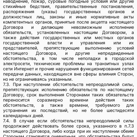
наводнение, пожар, суровые погодные условия или другие
стихийные бедствия, правительственные постановления,
распоряжения (указы) государственных органов и
должностных лиц, законы и иные нормативные акты
компетентных органов, принятые после акцепта настоящего
Договора и делающие невозможным исполнение
обязательств, установленных настоящим Договором, а
также действия государственных или местных органов
государственной власти и управления или их
представителей, препятствующие выполнению условий
настоящего Договора, и другие непредвиденные
обстоятельства, в том числе неполадки в городской
электросети, технические проблемы на транзитных узлах
сети Интернет и прочие нарушения функционирования сетей
передачи данных, находящихся вне сферы влияния Сторон,
но не ограничиваясь указанным.
7.3. При наступлении обстоятельств непреодолимой силы,
препятствующих исполнению обязательств по настоящему
Договору, срок выполнения Сторонами таких обязательств
переносится соразмерно времени действия таких
обстоятельств, а также времени, требуемого для
устранения их последствий, но не более шестидесяти
календарных дней.
7.4. В случае если обстоятельства непреодолимой силы
продолжают действовать более срока, указанного в п.7.3
настоящего Договора, либо когда при их наступлении обеим
Сторонам становится очевидным, что обстоятельства будут