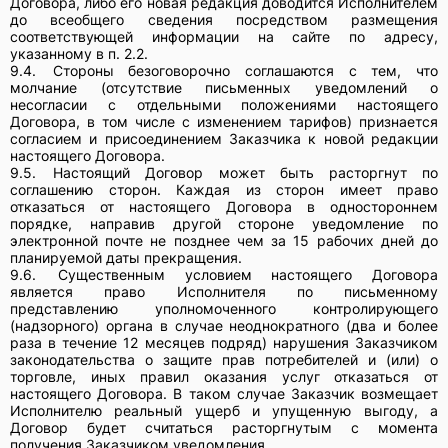
Договора, либо его новая редакция доводится Исполнителем
до всеобщего сведения посредством размещения
соответствующей информации на сайте по адресу,
указанному в п. 2.2.
9.4.
Стороны безоговорочно соглашаются с тем, что
молчание (отсутствие письменных уведомлений о
несогласии с отдельными положениями настоящего
Договора, в том числе с изменением тарифов) признается
согласием и присоединением Заказчика к новой редакции
настоящего Договора.
9.5.
Настоящий Договор может быть расторгнут по
соглашению сторон. Каждая из сторон имеет право
отказаться от настоящего Договора в одностороннем
порядке, направив другой стороне уведомление по
электронной почте не позднее чем за 15 рабочих дней до
планируемой даты прекращения.
9.6.
Существенным условием настоящего Договора
является право Исполнителя по письменному
представлению уполномоченного контролирующего
(надзорного) органа в случае неоднократного (два и более
раза в течение 12 месяцев подряд) нарушения Заказчиком
законодательства о защите прав потребителей и (или) о
торговле, иных правил оказания услуг отказаться от
настоящего Договора. В таком случае Заказчик возмещает
Исполнителю реальный ущерб и упущенную выгоду, а
Договор будет считаться расторгнутым с момента
получения Заказчиком уведомления.