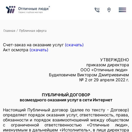
Ваша заявка
За каждый оформленный заказ вы получаете Cash-back на
свой счет
Итого:
0.00
руб.
Указанная сумма не является публичной офертой и может
Главная
/
Публичная оферта
меняться в зависимости от сложности работы
Контактная информация
Имя*
Счет-заказ на оказание услуг
(скачать)
Акт осмотра
(скачать)
УТВЕРЖДЕНО
Город*
приказом директора
ООО «Отличные люди»
Будиловичем Виктором Дмитриевичем
№ 2 от 29 апреля 2022 г.
Адрес*
ПУБЛИЧНЫЙ ДОГОВОР
возмездного оказания услуг в сети Интернет
Телефон*
Настоящий Публичный договор (далее по тексту - Договор)
определяет порядок оказания услуг, ответственность, права,
обязанности и порядок взаимоотношений между обществом
с ограниченной ответственностью «Отличные люди»,
Опишите задачу
именуемым в дальнейшем «Исполнитель», в лице директора