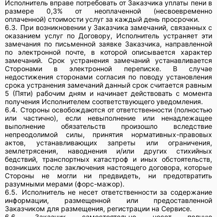
Исполнитель вправе потребовать от Заказчика уплаты пени в
размере 0,3% от неоплаченной (несвоевременно
оплаченной) стоимости услуг за каждый день просрочки.
6.3.
При возникновении у Заказчика замечаний, связанных с
оказанием услуг по Договору, Исполнитель устраняет эти
замечания по письменной заявке Заказчика, направленной
по электронной почте, в которой описывается характер
замечаний. Срок устранения замечаний устанавливается
Сторонами в электронной переписке. В случае
недостижения сторонами согласия по поводу установления
срока устранения замечаний данный срок считается равным
5 (Пяти) рабочим дням и начинает действовать с момента
получения Исполнителем соответствующего уведомления.
6.4.
Стороны освобождаются от ответственности (полностью
или частично), если невыполнение или ненадлежащее
выполнение обязательств произошло вследствие
непреодолимой силы, принятия нормативных-правовых
актов, устанавливающих запреты или ограничения,
землетрясения, наводнения и/или других стихийных
бедствий, транспортных катастроф и иных обстоятельств,
возникших после заключения настоящего договора, которые
Стороны не могли ни предвидеть, ни предотвратить
разумными мерами (форс-мажор).
6.5.
Исполнитель не несет ответственности за содержание
информации, размещенной или предоставленной
Заказчиком для размещения, регистрации на Сервисе.
6.6.
Заказчик самостоятельно несет полную