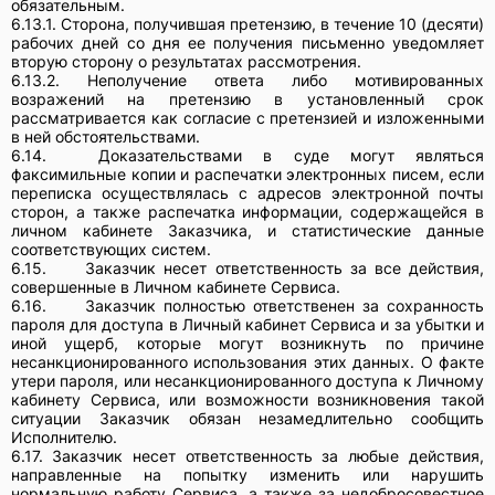
обязательным.
6.13.1. Сторона, получившая претензию, в течение 10 (десяти)
рабочих дней со дня ее получения письменно уведомляет
вторую сторону о результатах рассмотрения.
6.13.2. Неполучение ответа либо мотивированных
возражений на претензию в установленный срок
рассматривается как согласие с претензией и изложенными
в ней обстоятельствами.
6.14.
Доказательствами в суде могут являться
факсимильные копии и распечатки электронных писем, если
переписка осуществлялась с адресов электронной почты
сторон, а также распечатка информации, содержащейся в
личном кабинете Заказчика, и статистические данные
соответствующих систем.
6.15.
Заказчик несет ответственность за все действия,
совершенные в Личном кабинете Сервиса.
6.16.
Заказчик полностью ответственен за сохранность
пароля для доступа в Личный кабинет Сервиса и за убытки и
иной ущерб, которые могут возникнуть по причине
несанкционированного использования этих данных. О факте
утери пароля, или несанкционированного доступа к Личному
кабинету Сервиса, или возможности возникновения такой
ситуации Заказчик обязан незамедлительно сообщить
Исполнителю.
6.17.
Заказчик несет ответственность за любые действия,
направленные на попытку изменить или нарушить
нормальную работу Сервиса, а также за недобросовестное