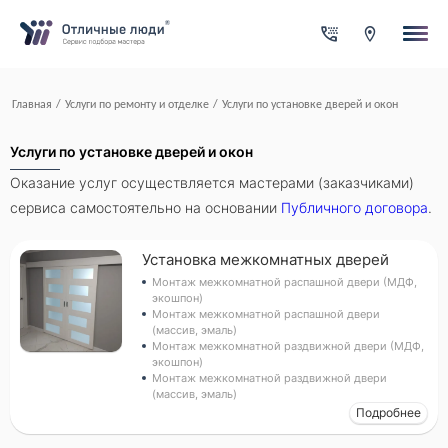
Ваша заявка
За каждый оформленный заказ вы получаете Cash-back на
свой счет
Итого:
0.00
руб.
Указанная сумма не является публичной офертой и может
Главная
/
Услуги по ремонту и отделке
/
Услуги по установке дверей и окон
меняться в зависимости от сложности работы
Контактная информация
Имя*
Услуги по установке дверей и окон
Оказание услуг осуществляется мастерами (заказчиками)
сервиса самостоятельно на основании
Публичного договора
.
Город*
Установка межкомнатных дверей
Монтаж межкомнатной распашной двери (МДФ,
Адрес*
экошпон)
Монтаж межкомнатной распашной двери
(массив, эмаль)
Монтаж межкомнатной раздвижной двери (МДФ,
Телефон*
экошпон)
Монтаж межкомнатной раздвижной двери
(массив, эмаль)
Подробнее
Опишите задачу