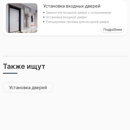
Установка входных дверей
Демонтаж входной двери с сохранением
Установка входной двери
Расширение проема для входной двери
Прикрепить фото (до 5 шт.)
(Подсказка: фото помогут мастеру
Подробнее
точнее оценить задачу)
Добавить фото
Заказать
Также ищут
Я согласен с условиями
обработки данных
Установка дверей