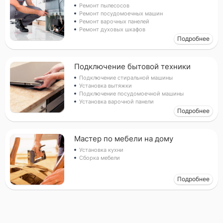
Ремонт пылесосов
Ремонт посудомоечных машин
Ремонт варочных панелей
Ремонт духовых шкафов
Подробнее
Прикрепить фото (до 5 шт.)
(Подсказка: фото помогут мастеру
точнее оценить задачу)
Подключение бытовой техники
Подключение стиральной машины
Установка вытяжки
Подключение посудомоечной машины
Добавить фото
Установка варочной панели
Заказать
Подробнее
Я согласен с условиями
обработки данных
Мастер по мебели на дому
Установка кухни
Сборка мебели
Подробнее