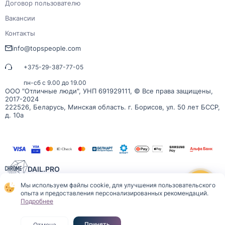
Договор пользователю
Вакансии
Контакты
info@topspeople.com
+375-29-387-77-05
пн-сб с 9.00 до 19.00
ООО "Отличные люди", УНП 691929111, © Все права защищены,
2017-2024
222526, Беларусь, Минская область. г. Борисов, ул. 50 лет БССР,
д. 10а
DAIL.PRO
Мы используем файлы cookie, для улучшения пользовательского
опыта и предоставления персонализированных рекомендаций.
Отличные люди — электронно-информационный сервис. Оказание
Подробнее
услуг осуществляется партнёрами (заказчиками) сервиса
публичного договора
самостоятельно на основании
.
Принять
Отмена