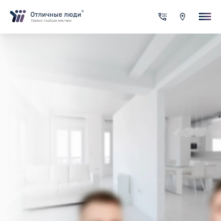
Ваша заявка
За каждый оформленный заказ вы получаете Cash-back на сво
счет
Итого:
0.00
руб.
Указанная сумма не является публичной офертой и может
меняться в зависимости от сложности работы
Контактная информация
Имя*
Город*
Адрес*
Телефон*
Опишите задачу