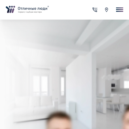
Ваша заявка
За каждый оформленный заказ вы получаете Cash-back на сво
счет
Итого:
0.00
руб.
Указанная сумма не является публичной офертой и может
меняться в зависимости от сложности работы
Контактная информация
Имя*
Город*
Адрес*
Телефон*
Опишите задачу