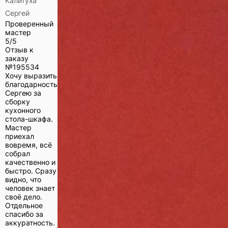
Калитуха
Сергей
Проверенный
мастер
5/5
Отзыв к
заказу
№
195534
Хочу выразить
благодарность
Сергею за
сборку
кухонного
стола-шкафа.
Мастер
приехал
вовремя, всё
собрал
качественно и
быстро. Сразу
видно, что
человек знает
своё дело.
Отдельное
спасибо за
аккуратность.