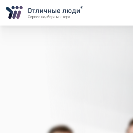
Ваша заявка
За каждый оформленный заказ вы получаете Cash-back на свой
Итого:
0.00
руб.
Указанная сумма не является публичной офертой и может меня
Контактная информация
Имя*
Город*
Адрес*
Телефон*
Опишите задачу