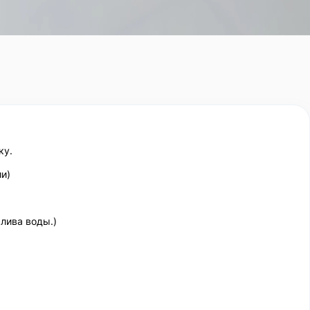
ку.
и)
лива воды.)