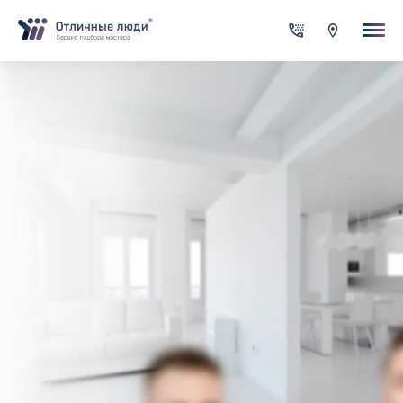
Ваша заявка
За каждый оформленный заказ вы получаете Cash-back на сво
счет
Итого:
0.00
руб.
Указанная сумма не является публичной офертой и может
меняться в зависимости от сложности работы
Контактная информация
Имя*
Город*
Адрес*
Телефон*
Опишите задачу