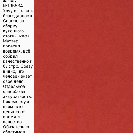
заказу
№
195534
Хочу выразить
благодарность
Сергею за
сборку
кухонного
стола-шкафа.
Мастер
приехал
вовремя, всё
собрал
качественно и
быстро. Сразу
видно, что
человек знает
своё дело.
Отдельное
спасибо за
аккуратность.
Рекомендую
всем, кто
ценит своё
время и
качество.
Обязательно
обратимся