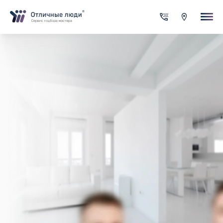
Ваша заявка
За каждый оформленный заказ вы получаете Cash-back на сво
счет
Итого:
0.00
руб.
Указанная сумма не является публичной офертой и может
меняться в зависимости от сложности работы
Контактная информация
Имя*
Город*
Адрес*
Телефон*
Опишите задачу